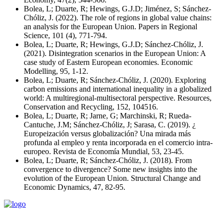
Bolea, L; Duarte, R; Hewings, G.J.D; Jiménez, S; Sánchez-
Chóliz, J. (2022). The role of regions in global value chains:
an analysis for the European Union. Papers in Regional
Science, 101 (4), 771-794.
Bolea, L; Duarte, R; Hewings, G.J.D; Sánchez-Chóliz, J.
(2021). Disintegration scenarios in the European Union: A
case study of Eastern European economies. Economic
Modelling, 95, 1-12.
Bolea, L; Duarte, R; Sánchez-Chóliz, J. (2020). Exploring
carbon emissions and international inequality in a globalized
world: A multiregional-multisectoral perspective. Resources,
Conservation and Recycling, 152, 104516.
Bolea, L; Duarte, R; Jarne, G; Marchinski, R; Rueda-
Cantuche, J.M; Sánchez-Chóliz, J; Sarasa, C. (2019). ¿
Europeización versus globalización? Una mirada más
profunda al empleo y renta incorporada en el comercio intra-
europeo. Revista de Economía Mundial, 53, 23-45.
Bolea, L; Duarte, R; Sánchez-Chóliz, J. (2018). From
convergence to divergence? Some new insights into the
evolution of the European Union. Structural Change and
Economic Dynamics, 47, 82-95.