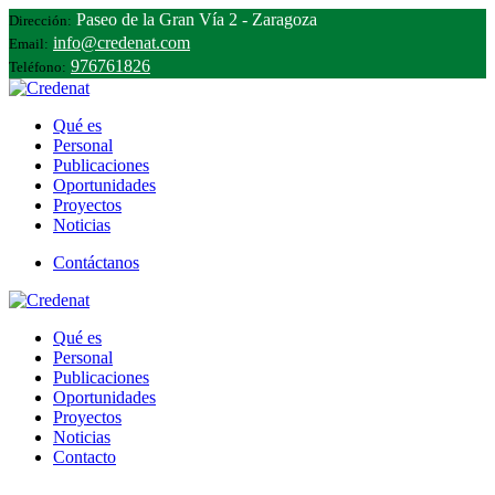
Paseo de la Gran Vía 2 - Zaragoza
Dirección:
info@credenat.com
Email:
976761826
Teléfono:
Qué es
Personal
Publicaciones
Oportunidades
Proyectos
Noticias
Contáctanos
Qué es
Personal
Publicaciones
Oportunidades
Proyectos
Noticias
Contacto