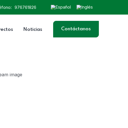
éfono:
976761826
Contáctanos
yectos
Noticias