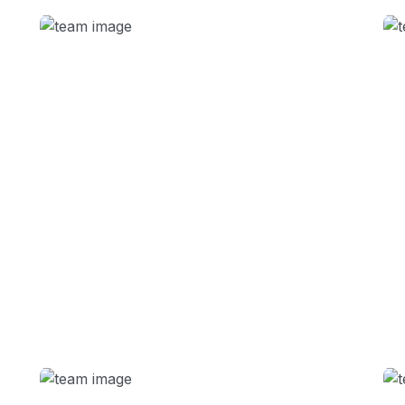
CREDENAT
María Luisa Feijóo