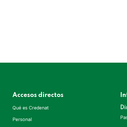
CREDENAT
Javier Tapia
Accesos directos
I
Qué es Credenat
Di
Pas
Personal