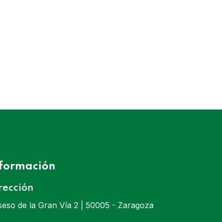
CREDENAT
Yolanda Bravo
nformación
rección
eso de la Gran Vía 2 | 50005 - Zaragoza