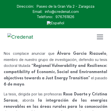
Dirección:
Paseo de la Gran Vía 2 - Zaragoza
Email:
info@credenat.com
Teléfono:
976761826
Nos complace anunciar que
,
Álvaro García Riazuelo
miembro de nuestro grupo de investigación, defendio su tesis
doctoral titulada
“
Regional Vulnerability and Resilience:
compatibility of Economic, Social and Environmental
el pasado
objectives towards a Just Energy Transition
”
.
6 de mayo
La tesis, dirigida por las profesoras
Rosa Duarte y Cristina
, aborda
Sarasa
la integración de las energías
renovables en las áreas rurales para la consecución